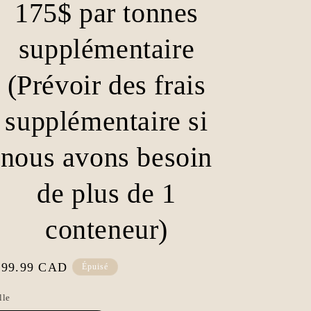
175$ par tonnes
supplémentaire
(Prévoir des frais
supplémentaire si
nous avons besoin
de plus de 1
conteneur)
ix
599.99 CAD
Épuisé
bituel
lle