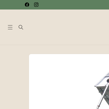
et passer
Facebook
Instagram
au
contenu
Passer aux
informations
produits