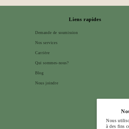
Liens rapides
Demande de soumission
Nos services
Carrière
Qui sommes-nous?
Blog
Nous joindre
Nou
Nous utilis
à des fins 