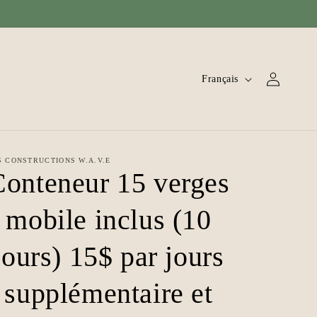
L
Connexion
Français
a
n
g
u
S CONSTRUCTIONS W.A.V.E
Conteneur 15 verges
e
mobile inclus (10
jours) 15$ par jours
supplémentaire et