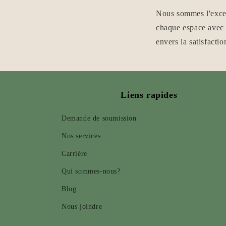
Nous sommes l'excel
chaque espace avec 
envers la satisfactio
Liens rapides
Demande de soumission
Nos services
Carrière
Qui sommes-nous?
Blog
Nous joindre