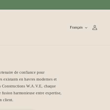
L
Connexion
Français
a
n
g
u
e
tenaire de confiance pour
es existants en havres modernes et
s Constructions W.A.V.E, chaque
 fusion harmonieuse entre expertise,
n client.