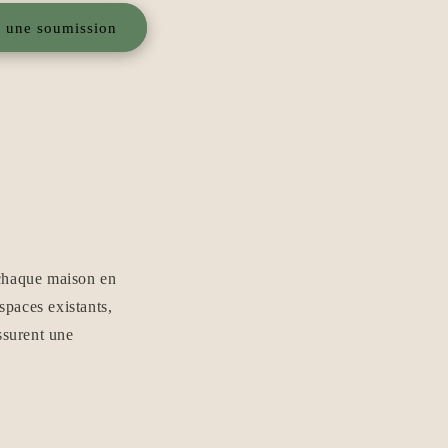
r une soumission
 chaque maison en
spaces existants,
ssurent une