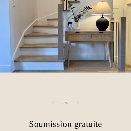
de
1
/
5
Soumission gratuite