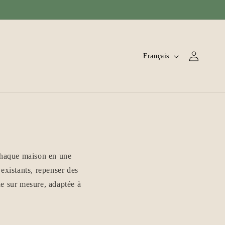
L
Connexion
Français
a
n
g
u
e
 chaque maison en une
 existants, repenser des
he sur mesure, adaptée à