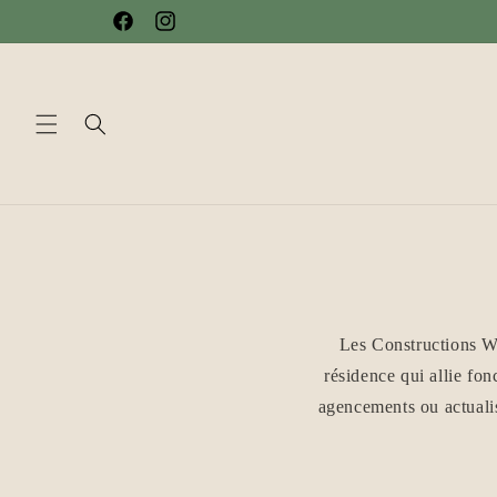
et passer
Facebook
Instagram
au
contenu
Les Constructions W.
résidence qui allie fon
agencements ou actualis