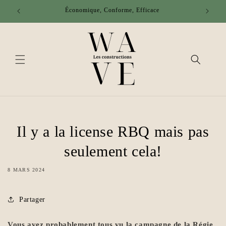
et passer
Économique, Conforme, Efficace
au
contenu
Il y a la license RBQ mais pas
seulement cela!
8 MARS 2024
Partager
Vous avez probablement tous vu la campagne de la Régie