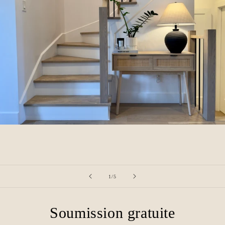
of
1
/
5
Soumission gratuite